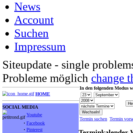
News
Account
Suchen
Impressum
Siteupdate - single problem
Probleme möglich
change t
In den folgenden Modus w
HOME
SOCIAL MEDIA
Youtube
Termin suchen
Termin vors
·
Facebook
·
Pinterest
Terminkalender 