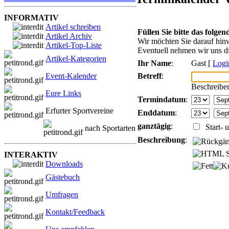
INFORMATIV
Artikel schreiben
Füllen Sie bitte das folge
Artikel Archiv
Wir möchten Sie darauf hinw
Artikel-Top-Liste
Eventuell nehmen wir uns di
Artikel-Kategorien
Ihr Name
:
Gast [
Logi
Betreff
:
Event-Kalender
Beschreiben
Eure Links
Termindatum
:
Erfurter Sportvereine
Enddatum
:
ganztägig
:
Start- u
nach Sportarten
Beschreibung
:
INTERAKTIV
Downloads
Gästebuch
Umfragen
Kontakt/Feedback