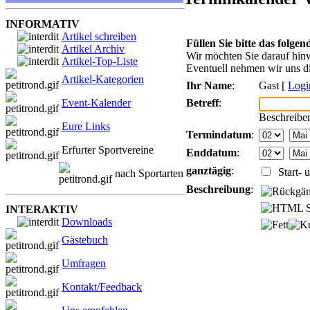
INFORMATIV
Artikel schreiben
Füllen Sie bitte das folge
Artikel Archiv
Wir möchten Sie darauf hinw
Artikel-Top-Liste
Eventuell nehmen wir uns di
Artikel-Kategorien
Ihr Name
:
Gast [
Logi
Betreff
:
Event-Kalender
Beschreiben
Eure Links
Termindatum
:
Erfurter Sportvereine
Enddatum
:
ganztägig
:
Start- u
nach Sportarten
Beschreibung
:
INTERAKTIV
Downloads
Gästebuch
Umfragen
Kontakt/Feedback