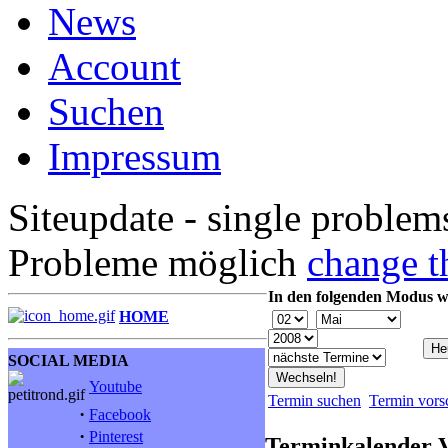
News
Account
Suchen
Impressum
Siteupdate - single problem
Probleme möglich
change t
In den folgenden Modus w
HOME
SOCIAL MEDIA
Youtube
Termin suchen
Termin vors
·
Facebook
·
Pinterest
Terminkalender 