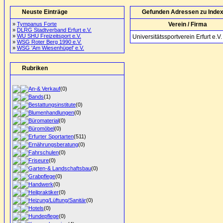
Neuste Einträge
Gefunden Adressen zu Index 
»
Tympanus Forte
Verein / Firma
»
DLRG Stadtverband Erfurt e.V.
»
WU SHU Freizeitsport e.V.
Universitätssportverein Erfurt e.V.
»
WSG Roter Berg 1990 e.V.
»
WSG 'Am Wiesenhügel' e.V.
Rubriken
An-& Verkauf
(0)
Bands
(1)
Bestattungsinstitute
(0)
Blumenhandlungen
(0)
Büromaterial
(0)
Büromöbel
(0)
Erfurter Sportarten
(511)
Ernährungsberatung
(0)
Fahrschulen
(0)
Friseure
(0)
Garten-& Landschaftsbau
(0)
Grabpflege
(0)
Handwerk
(0)
Heilpraktiker
(0)
Heizung/Lüftung/Sanitär
(0)
Hotels
(0)
Hundepflege
(0)