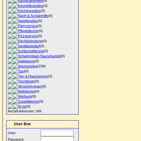
Karnevalvereine
(4)
Kosmetikstudios
(0)
Küchenstudios
(0)
Nach-& Schülerhilfe
(0)
Nagelstudios
(0)
Partyservice
(0)
Pflegedienste
(0)
Pizzaservice
(0)
Rechtsberatung
(0)
Sanitätsbedarf
(0)
Schlüsseldienste
(0)
Schwimmbad-/Saunahandel
(0)
Spielwaren
(0)
Sportvereine
(239)
Taxi
(0)
Tier-& Hausservice
(0)
Tischlerein
(0)
Versicherungen
(0)
Webdesign
(0)
Werbung
(0)
Zustelldienste
(0)
Ärzte
(0)
Anzahl Adressen: 249
User Box
User:
Password: