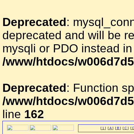
Deprecated
: mysql_conn
deprecated and will be r
mysqli or PDO instead in
/www/htdocs/w006d7d5
Deprecated
: Function sp
/www/htdocs/w006d7d5/
line
162
[
1
] [
A
] [
B
] [
C
] [