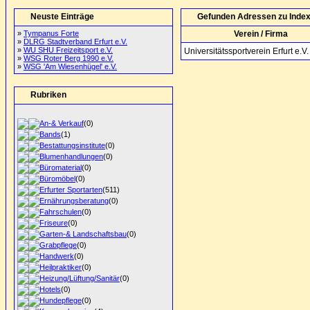
Neuste Einträge
Gefunden Adressen zu Index 
»
Tympanus Forte
Verein / Firma
»
DLRG Stadtverband Erfurt e.V.
»
WU SHU Freizeitsport e.V.
Universitätssportverein Erfurt e.V.
»
WSG Roter Berg 1990 e.V.
»
WSG 'Am Wiesenhügel' e.V.
Rubriken
An-& Verkauf
(0)
Bands
(1)
Bestattungsinstitute
(0)
Blumenhandlungen
(0)
Büromaterial
(0)
Büromöbel
(0)
Erfurter Sportarten
(511)
Ernährungsberatung
(0)
Fahrschulen
(0)
Friseure
(0)
Garten-& Landschaftsbau
(0)
Grabpflege
(0)
Handwerk
(0)
Heilpraktiker
(0)
Heizung/Lüftung/Sanitär
(0)
Hotels
(0)
Hundepflege
(0)