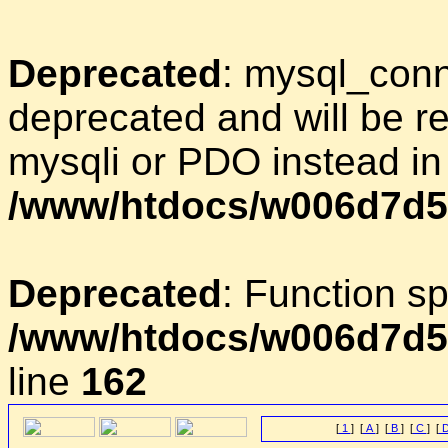
Deprecated
: mysql_conn
deprecated and will be r
mysqli or PDO instead in
/www/htdocs/w006d7d5
Deprecated
: Function sp
/www/htdocs/w006d7d5/
line
162
[
1
] [
A
] [
B
] [
C
] [