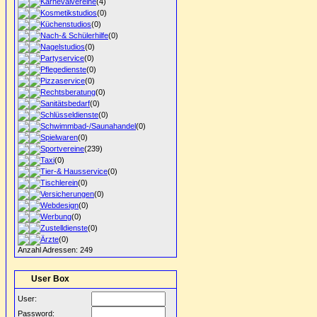
Karnevalvereine
(4)
Kosmetikstudios
(0)
Küchenstudios
(0)
Nach-& Schülerhilfe
(0)
Nagelstudios
(0)
Partyservice
(0)
Pflegedienste
(0)
Pizzaservice
(0)
Rechtsberatung
(0)
Sanitätsbedarf
(0)
Schlüsseldienste
(0)
Schwimmbad-/Saunahandel
(0)
Spielwaren
(0)
Sportvereine
(239)
Taxi
(0)
Tier-& Hausservice
(0)
Tischlerein
(0)
Versicherungen
(0)
Webdesign
(0)
Werbung
(0)
Zustelldienste
(0)
Ärzte
(0)
Anzahl Adressen: 249
User Box
User:
Password: