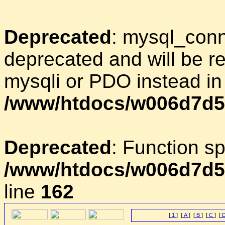
Deprecated
: mysql_conn
deprecated and will be r
mysqli or PDO instead in
/www/htdocs/w006d7d5
Deprecated
: Function sp
/www/htdocs/w006d7d5/
line
162
[
1
] [
A
] [
B
] [
C
] [