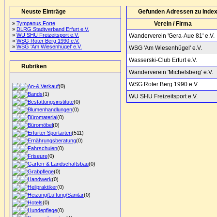
Neuste Einträge
Gefunden Adressen zu Index
»
Tympanus Forte
Verein / Firma
»
DLRG Stadtverband Erfurt e.V.
»
WU SHU Freizeitsport e.V.
Wanderverein 'Gera-Aue 81' e.V.
»
WSG Roter Berg 1990 e.V.
»
WSG 'Am Wiesenhügel' e.V.
WSG 'Am Wiesenhügel' e.V.
Wasserski-Club Erfurt e.V.
Rubriken
Wanderverein 'Michelsberg' e.V.
WSG Roter Berg 1990 e.V.
An-& Verkauf
(0)
Bands
(1)
WU SHU Freizeitsport e.V.
Bestattungsinstitute
(0)
Blumenhandlungen
(0)
Büromaterial
(0)
Büromöbel
(0)
Erfurter Sportarten
(511)
Ernährungsberatung
(0)
Fahrschulen
(0)
Friseure
(0)
Garten-& Landschaftsbau
(0)
Grabpflege
(0)
Handwerk
(0)
Heilpraktiker
(0)
Heizung/Lüftung/Sanitär
(0)
Hotels
(0)
Hundepflege
(0)