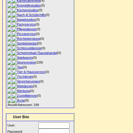
Karnevalvereine
(4)
Kosmetikstudios
(0)
Küchenstudios
(0)
Nach-& Schülerhilfe
(0)
Nagelstudios
(0)
Partyservice
(0)
Pflegedienste
(0)
Pizzaservice
(0)
Rechtsberatung
(0)
Sanitätsbedarf
(0)
Schlüsseldienste
(0)
Schwimmbad-/Saunahandel
(0)
Spielwaren
(0)
Sportvereine
(239)
Taxi
(0)
Tier-& Hausservice
(0)
Tischlerein
(0)
Versicherungen
(0)
Webdesign
(0)
Werbung
(0)
Zustelldienste
(0)
Ärzte
(0)
Anzahl Adressen: 249
User Box
User:
Password: