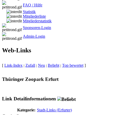
FAQ / Hilfe
Statistik
Mitgliederliste
Mitgliederstatistik
Sponsoren-Login
Admin-Login
Web-Links
[
Link-Index
Zufall
Neu
Beliebt
Top bewertet
]
|
|
|
|
Thüringer Zoopark Erfurt
Link Detailinformationen
Kategorie:
Stadt-Links (Erfurter)