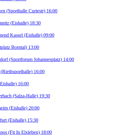
(Sporthalle Curiestr) 16:00
tz (Eishalle) 18:30
d Kassel (Eishalle) 09:00
atz Borntal) 13:00
f (Sportforum Johannesplatz) 14:00
ethsporthalle) 16:00
ishalle) 16:00
ch (Salza-Halle) 19:30
m (Eishalle) 20:00
t (Eishalle) 15:30
s (Fit In Elxleben) 18:00