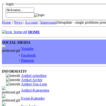
login
Home
|
News
|
Account
|
Impressum
Siteupdate - single problems pos
HOME
SOCIAL MEDIA
Youtube
·
Facebook
·
Pinterest
INFORMATIV
Artikel schreiben
Artikel Archiv
Artikel-Top-Liste
Artikel-Kategorien
Event-Kalender