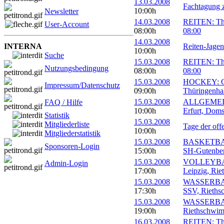
13.03.2008
Fachtagung z
10:00h
Newsletter
14.03.2008
REITEN: Thu
User-Account
08:00h
08:00
14.03.2008
INTERNA
Reiten-Jagen
10:00h
Suche
15.03.2008
REITEN: Thu
Nutzungsbedingung
08:00h
08:00
15.03.2008
HOCKEY: Ger
Impressum/Datenschutz
09:00h
Thüringenhal
15.03.2008
ALLGEMEIN:
FAQ / Hilfe
10:00h
Erfurt, Doms
Statistik
15.03.2008
Mitgliederliste
Tage der off
10:00h
Mitgliederstatistik
15.03.2008
BASKETBALL
Sponsoren-Login
15:00h
SH-Gutenbe
15.03.2008
VOLLEYBAL
Admin-Login
17:00h
Leipzig, Riet
15.03.2008
WASSERBALL
17:30h
SSV, Rieths
15.03.2008
WASSERBALL
19:00h
Riethschwim
16.03.2008
REITEN: Thu