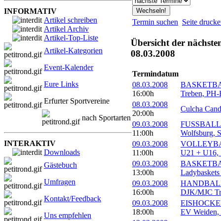
INFORMATIV
Artikel schreiben
Termin suchen
Seite druck
Artikel Archiv
Artikel-Top-Liste
Übersicht der nächste
Artikel-Kategorien
08.03.2008
Event-Kalender
Termindatum
Eure Links
08.03.2008
BASKETBAL
16:00h
Treben, PH-H
Erfurter Sportvereine
08.03.2008
Culcha Cand
20:00h
nach Sportarten
09.03.2008
FUSSBALL J
11:00h
Wolfsburg, S
INTERAKTIV
09.03.2008
VOLLEYBALL
Downloads
11:00h
U21 + U16, 
09.03.2008
BASKETBAL
Gästebuch
13:00h
Ladybaskets 
Umfragen
09.03.2008
HANDBALL R
16:00h
DJK/MJC Trie
Kontakt/Feedback
09.03.2008
EISHOCKEY 
18:00h
EV Weiden, E
Uns empfehlen