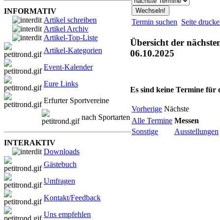
INFORMATIV
Artikel schreiben
Termin suchen
Seite druck
Artikel Archiv
Artikel-Top-Liste
Übersicht der nächste
Artikel-Kategorien
06.10.2025
Event-Kalender
Eure Links
Es sind keine Termine für
Erfurter Sportvereine
Vorherige
Nächste
nach Sportarten
Alle Termine
Messen
Sonstige
Ausstellungen
INTERAKTIV
Downloads
Gästebuch
Umfragen
Kontakt/Feedback
Uns empfehlen