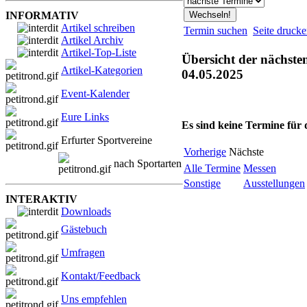
INFORMATIV
Artikel schreiben
Termin suchen
Seite druck
Artikel Archiv
Artikel-Top-Liste
Übersicht der nächste
Artikel-Kategorien
04.05.2025
Event-Kalender
Eure Links
Es sind keine Termine für
Erfurter Sportvereine
Vorherige
Nächste
nach Sportarten
Alle Termine
Messen
Sonstige
Ausstellungen
INTERAKTIV
Downloads
Gästebuch
Umfragen
Kontakt/Feedback
Uns empfehlen