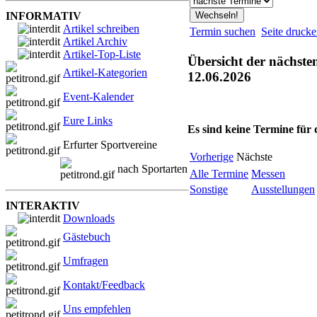
INFORMATIV
Artikel schreiben
Termin suchen
Seite druck
Artikel Archiv
Artikel-Top-Liste
Übersicht der nächste
Artikel-Kategorien
12.06.2026
Event-Kalender
Eure Links
Es sind keine Termine für
Erfurter Sportvereine
Vorherige
Nächste
nach Sportarten
Alle Termine
Messen
Sonstige
Ausstellungen
INTERAKTIV
Downloads
Gästebuch
Umfragen
Kontakt/Feedback
Uns empfehlen