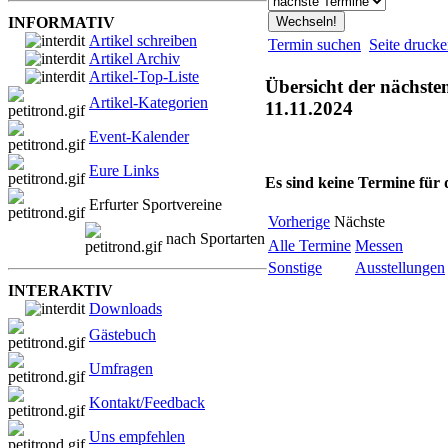
INFORMATIV
Artikel schreiben
Termin suchen
Seite druck
Artikel Archiv
Artikel-Top-Liste
Übersicht der nächste
Artikel-Kategorien
11.11.2024
Event-Kalender
Eure Links
Es sind keine Termine für
Erfurter Sportvereine
Vorherige
Nächste
nach Sportarten
Alle Termine
Messen
Sonstige
Ausstellungen
INTERAKTIV
Downloads
Gästebuch
Umfragen
Kontakt/Feedback
Uns empfehlen