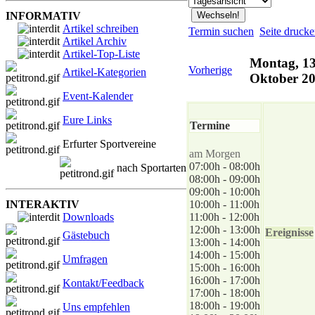
INFORMATIV
Artikel schreiben
Termin suchen
Seite druck
Artikel Archiv
Artikel-Top-Liste
Montag, 13
Vorherige
Artikel-Kategorien
Oktober 2
Event-Kalender
Eure Links
Termine
Erfurter Sportvereine
am Morgen
07:00h - 08:00h
nach Sportarten
08:00h - 09:00h
09:00h - 10:00h
INTERAKTIV
10:00h - 11:00h
Downloads
11:00h - 12:00h
12:00h - 13:00h
Ereignisse
Gästebuch
13:00h - 14:00h
14:00h - 15:00h
Umfragen
15:00h - 16:00h
16:00h - 17:00h
Kontakt/Feedback
17:00h - 18:00h
18:00h - 19:00h
Uns empfehlen