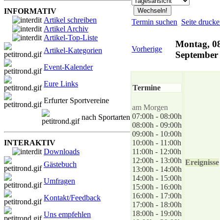
INFORMATIV
Artikel schreiben
Termin suchen
Seite druck
Artikel Archiv
Artikel-Top-Liste
Montag, 08
Vorherige
Artikel-Kategorien
September
Event-Kalender
Eure Links
Termine
Erfurter Sportvereine
am Morgen
07:00h - 08:00h
nach Sportarten
08:00h - 09:00h
09:00h - 10:00h
INTERAKTIV
10:00h - 11:00h
Downloads
11:00h - 12:00h
12:00h - 13:00h
Ereignisse
Gästebuch
13:00h - 14:00h
14:00h - 15:00h
Umfragen
15:00h - 16:00h
16:00h - 17:00h
Kontakt/Feedback
17:00h - 18:00h
18:00h - 19:00h
Uns empfehlen