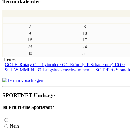
Terminkalender
2
3
9
10
16
17
23
24
30
31
Heute:
GOLF: Rotary Charityturnier / GC Erfurt (GP Schaderode) 10:00
SCHWIMMEN: 39.Langstreckenschwimmen / TSC Erfurt (Strandbad
SPORTNET-Umfrage
Ist Erfurt eine Sportstadt?
Ja
Nein