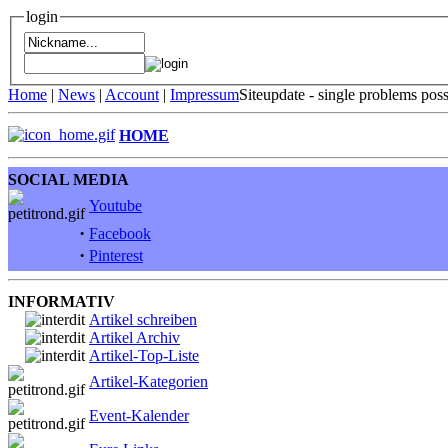
login
Home
|
News
|
Account
|
Impressum
Siteupdate - single problems pos
HOME
SOCIAL MEDIA
Youtube
·
Facebook
·
Pinterest
INFORMATIV
Artikel schreiben
Artikel Archiv
Artikel-Top-Liste
Artikel-Kategorien
Event-Kalender