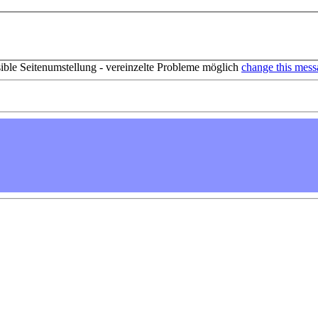
sible Seitenumstellung - vereinzelte Probleme möglich
change this mess