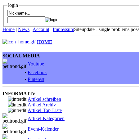
login
Home
|
News
|
Account
|
Impressum
Siteupdate - single problems pos
HOME
SOCIAL MEDIA
Youtube
·
Facebook
·
Pinterest
INFORMATIV
Artikel schreiben
Artikel Archiv
Artikel-Top-Liste
Artikel-Kategorien
Event-Kalender