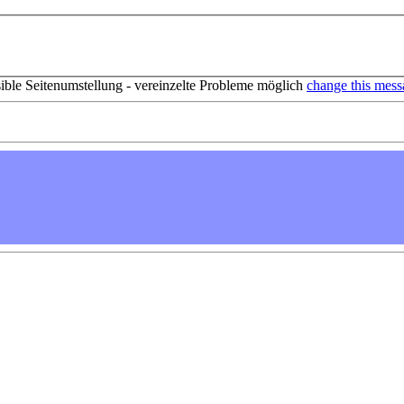
sible Seitenumstellung - vereinzelte Probleme möglich
change this mess