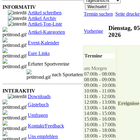
INFORMATIV
Artikel schreiben
Termin suchen
Seite druck
Artikel Archiv
Artikel-Top-Liste
Dienstag, 0
Vorherige
Artikel-Kategorien
2026
Event-Kalender
Eure Links
Termine
Erfurter Sportvereine
am Morgen
07:00h - 08:00h
nach Sportarten
08:00h - 09:00h
09:00h - 10:00h
INTERAKTIV
10:00h - 11:00h
Downloads
11:00h - 12:00h
12:00h - 13:00h
Ereignisse
Gästebuch
13:00h - 14:00h
14:00h - 15:00h
Umfragen
15:00h - 16:00h
16:00h - 17:00h
Kontakt/Feedback
17:00h - 18:00h
18:00h - 19:00h
Uns empfehlen