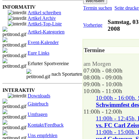
INFORMATIV
Termin suchen
Seite druck
Artikel schreiben
Artikel Archiv
Samstag, 03
Artikel-Top-Liste
Vorherige
2008
Artikel-Kategorien
Event-Kalender
Termine
Eure Links
am Morgen
Erfurter Sportvereine
07:00h - 08:00h
nach Sportarten
08:00h - 09:00h
09:00h - 10:00h
INTERAKTIV
10:00h - 11:00h
Downloads
10:00h - 16:00h,
Gästebuch
Schwimmfest de
11:00h - 12:00h
Umfragen
11:00h - 12:45h,
vs. FC Carl Zeis
Kontakt/Feedback
11:00h - 15:00h,
Uns empfehlen
und Gehercup, S