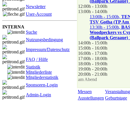
(Ballpark Geraaue) 
12:00h - 13:00h
Newsletter
13:00h - 14:00h
User-Account
13:00h - 15:00h,
TEN
TSV Gotha (TP Am S
INTERNA
13:30h - 15:00h,
BAS
Suche
Woodpeckers vs Cyn
(Ballpark Geraaue) 
Nutzungsbedingung
14:00h - 15:00h
15:00h - 16:00h
Impressum/Datenschutz
16:00h - 17:00h
17:00h - 18:00h
FAQ / Hilfe
18:00h - 19:00h
Statistik
19:00h - 20:00h
Mitgliederliste
20:00h - 21:00h
Mitgliederstatistik
am Abend
Sponsoren-Login
Messen
Veranstaltung
Admin-Login
Ausstellungen
Geburtstage