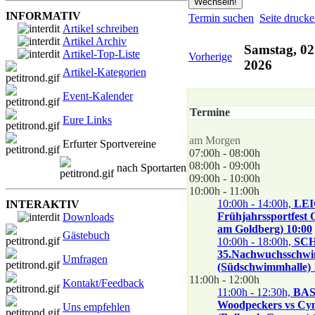
INFORMATIV
Termin suchen
Seite druck
Artikel schreiben
Artikel Archiv
Samstag, 02
Artikel-Top-Liste
Vorherige
2026
Artikel-Kategorien
Event-Kalender
Termine
Eure Links
am Morgen
Erfurter Sportvereine
07:00h - 08:00h
08:00h - 09:00h
nach Sportarten
09:00h - 10:00h
10:00h - 11:00h
10:00h - 14:00h,
LE
INTERAKTIV
Frühjahrssportfest 
Downloads
am Goldberg) 10:00
Gästebuch
10:00h - 18:00h,
SC
35.Nachwuchsschwi
Umfragen
(Südschwimmhalle) 
11:00h - 12:00h
Kontakt/Feedback
11:00h - 12:30h,
BAS
Woodpeckers vs Cyn
Uns empfehlen