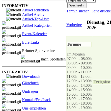
INFORMATIV
Artikel schreiben
Termin suchen
Seite druck
Artikel Archiv
Artikel-Top-Liste
Dienstag, 21
Vorherige
Artikel-Kategorien
2026
Event-Kalender
Eure Links
Termine
Erfurter Sportvereine
am Morgen
07:00h - 08:00h
nach Sportarten
08:00h - 09:00h
09:00h - 10:00h
INTERAKTIV
10:00h - 11:00h
Downloads
11:00h - 12:00h
12:00h - 13:00h
Ereignisse
Gästebuch
13:00h - 14:00h
14:00h - 15:00h
Umfragen
15:00h - 16:00h
16:00h - 17:00h
Kontakt/Feedback
17:00h - 18:00h
18:00h - 19:00h
Uns empfehlen