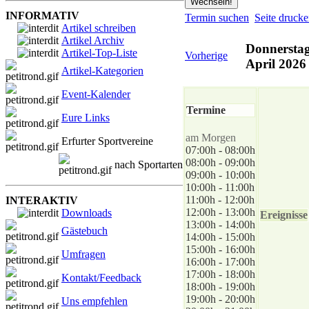
INFORMATIV
Termin suchen
Seite druck
Artikel schreiben
Artikel Archiv
Donnerstag
Artikel-Top-Liste
Vorherige
April 2026
Artikel-Kategorien
Event-Kalender
Termine
Eure Links
am Morgen
Erfurter Sportvereine
07:00h - 08:00h
08:00h - 09:00h
nach Sportarten
09:00h - 10:00h
10:00h - 11:00h
11:00h - 12:00h
INTERAKTIV
12:00h - 13:00h
Downloads
Ereignisse
13:00h - 14:00h
Gästebuch
14:00h - 15:00h
15:00h - 16:00h
Umfragen
16:00h - 17:00h
17:00h - 18:00h
Kontakt/Feedback
18:00h - 19:00h
19:00h - 20:00h
Uns empfehlen