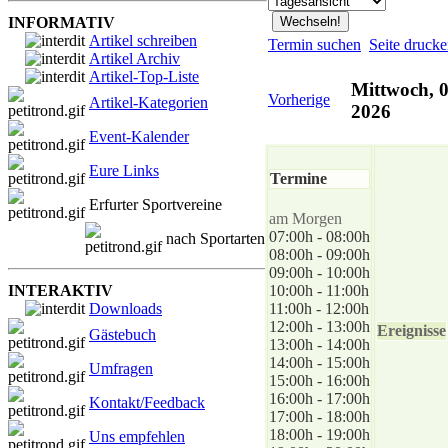
INFORMATIV
Artikel schreiben
Termin suchen
Seite druck
Artikel Archiv
Artikel-Top-Liste
Mittwoch, 0
Vorherige
Artikel-Kategorien
2026
Event-Kalender
Eure Links
Termine
Erfurter Sportvereine
am Morgen
07:00h - 08:00h
nach Sportarten
08:00h - 09:00h
09:00h - 10:00h
INTERAKTIV
10:00h - 11:00h
Downloads
11:00h - 12:00h
12:00h - 13:00h
Ereignisse
Gästebuch
13:00h - 14:00h
14:00h - 15:00h
Umfragen
15:00h - 16:00h
16:00h - 17:00h
Kontakt/Feedback
17:00h - 18:00h
18:00h - 19:00h
Uns empfehlen