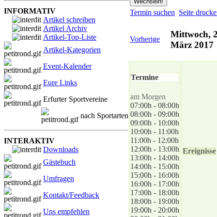
INFORMATIV
Termin suchen
Seite druck
Artikel schreiben
Artikel Archiv
Mittwoch, 2
Artikel-Top-Liste
Vorherige
März 2017
Artikel-Kategorien
Event-Kalender
Termine
Eure Links
am Morgen
Erfurter Sportvereine
07:00h - 08:00h
08:00h - 09:00h
nach Sportarten
09:00h - 10:00h
10:00h - 11:00h
11:00h - 12:00h
INTERAKTIV
12:00h - 13:00h
Downloads
Ereignisse
13:00h - 14:00h
Gästebuch
14:00h - 15:00h
15:00h - 16:00h
Umfragen
16:00h - 17:00h
17:00h - 18:00h
Kontakt/Feedback
18:00h - 19:00h
19:00h - 20:00h
Uns empfehlen