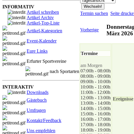
INFORMATIV
Artikel schreiben
Termin suchen
Seite druck
Artikel Archiv
Artikel-Top-Liste
Donnerstag
Vorherige
Artikel-Kategorien
März 2026
Event-Kalender
Eure Links
Termine
Erfurter Sportvereine
am Morgen
07:00h - 08:00h
nach Sportarten
08:00h - 09:00h
09:00h - 10:00h
INTERAKTIV
10:00h - 11:00h
Downloads
11:00h - 12:00h
12:00h - 13:00h
Ereignisse
Gästebuch
13:00h - 14:00h
14:00h - 15:00h
Umfragen
15:00h - 16:00h
16:00h - 17:00h
Kontakt/Feedback
17:00h - 18:00h
18:00h - 19:00h
Uns empfehlen