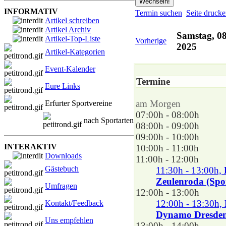
INFORMATIV
Termin suchen
Seite druck
Artikel schreiben
Artikel Archiv
Samstag, 0
Artikel-Top-Liste
Vorherige
2025
Artikel-Kategorien
Event-Kalender
Termine
Eure Links
am Morgen
Erfurter Sportvereine
07:00h - 08:00h
nach Sportarten
08:00h - 09:00h
09:00h - 10:00h
INTERAKTIV
10:00h - 11:00h
Downloads
11:00h - 12:00h
Gästebuch
11:30h - 13:00h,
Zeulenroda (Spo
Umfragen
12:00h - 13:00h
12:00h - 13:30h,
Kontakt/Feedback
Dynamo Dresden 
Uns empfehlen
13:00h - 14:00h