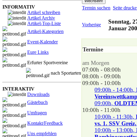
INFORMATIV
Termin suchen
Seite druck
Artikel schreiben
Artikel Archiv
Sonntag, 2
Artikel-Top-Liste
Vorherige
Januar 20
Artikel-Kategorien
Event-Kalender
Termine
Eure Links
am Morgen
Erfurter Sportvereine
07:00h - 08:00h
nach Sportarten
08:00h - 09:00h
09:00h - 10:00h
INTERAKTIV
09:00h - 14:00h,
Downloads
Vereinswettkamp
Gästebuch
09:00h,
OLDTE
10:00h - 11:00h
Umfragen
10:00h - 11:30h,
vs. 1. SSV Greiz
Kontakt/Feedback
10:00h - 13:00h,
Uns empfehlen
Bambinosportfes