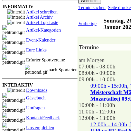
INFORMATIV
Termin suchen
Seite druck
Artikel schreiben
Artikel Archiv
Sonntag, 2
Artikel-Top-Liste
Vorherige
Januar 20
Artikel-Kategorien
Event-Kalender
Termine
Eure Links
am Morgen
Erfurter Sportvereine
07:00h - 08:00h
nach Sportarten
08:00h - 09:00h
09:00h - 10:00h
INTERAKTIV
09:00h - 15:00h,
Downloads
Meisterschaft M
Gästebuch
Mozartallee) 09:
10:00h - 11:00h
Umfragen
11:00h - 12:00h
12:00h - 13:00h
Kontakt/Feedback
12:00h - 14:00h,
Uns empfehlen
U20 vs RT Bad N