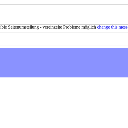
sible Seitenumstellung - vereinzelte Probleme möglich
change this mess