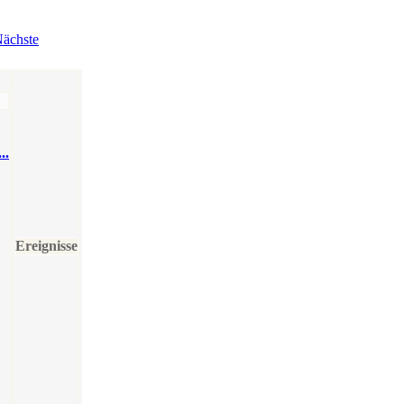
ächste
..
Ereignisse