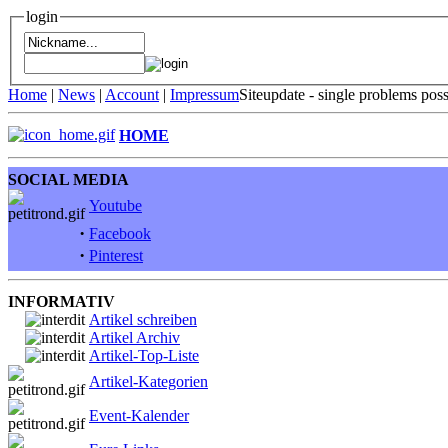
login
Home
|
News
|
Account
|
Impressum
Siteupdate - single problems pos
HOME
SOCIAL MEDIA
Youtube
·
Facebook
·
Pinterest
INFORMATIV
Artikel schreiben
Artikel Archiv
Artikel-Top-Liste
Artikel-Kategorien
Event-Kalender