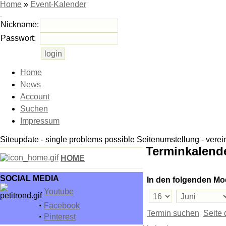
Home
»
Event-Kalender
Nickname:
Passwort:
Home
News
Account
Suchen
Impressum
Siteupdate - single problems possible Seitenumstellung - vere
Terminkalend
HOME
SOCIAL MEDIA
In den folgenden M
Youtube
·
Facebook
Termin suchen
Seite
·
Pinterest