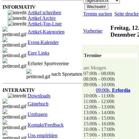
INFORMATIV
Artikel schreiben
Termin suchen
Seite druck
Artikel Archiv
Artikel-Top-Liste
Freitag, 12
Vorherige
Artikel-Kategorien
Dezember 
Event-Kalender
Eure Links
Termine
Erfurter Sportvereine
am Morgen
07:00h - 08:00h
nach Sportarten
08:00h - 09:00h
09:00h - 10:00h
INTERAKTIV
09:00h,
Erfordia
Downloads
10:00h - 11:00h
11:00h - 12:00h
Gästebuch
12:00h - 13:00h
13:00h - 14:00h
Umfragen
14:00h - 15:00h
15:00h - 16:00h
Kontakt/Feedback
16:00h - 17:00h
17:00h - 18:00h
Uns empfehlen