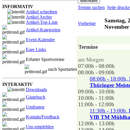
INFORMATIV
Termin suchen
Seite druck
Artikel schreiben
Artikel Archiv
Samstag, 2
Artikel-Top-Liste
Vorherige
November
Artikel-Kategorien
Event-Kalender
Termine
Eure Links
am Morgen
Erfurter Sportvereine
07:00h - 08:00h
nach Sportarten
08:00h - 09:00h
08:00h - 18:00h,
INTERAKTIV
Thüringer Meiste
Downloads
09:00h - 10:00h
Gästebuch
10:00h - 11:00h
11:00h - 12:00h
Umfragen
11:30h - 13:00h,
VfB TM Mühlhaus
Kontakt/Feedback
12:00h - 13:00h
Uns empfehlen
13:00h - 14:00h