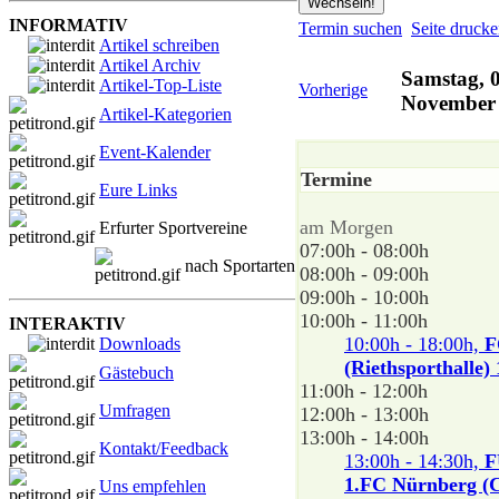
INFORMATIV
Termin suchen
Seite druck
Artikel schreiben
Artikel Archiv
Samstag, 0
Artikel-Top-Liste
Vorherige
November
Artikel-Kategorien
Event-Kalender
Termine
Eure Links
am Morgen
Erfurter Sportvereine
07:00h - 08:00h
nach Sportarten
08:00h - 09:00h
09:00h - 10:00h
10:00h - 11:00h
INTERAKTIV
10:00h - 18:00h,
F
Downloads
(Riethsporthalle)
Gästebuch
11:00h - 12:00h
Umfragen
12:00h - 13:00h
13:00h - 14:00h
Kontakt/Feedback
13:00h - 14:30h,
F
1.FC Nürnberg (C
Uns empfehlen