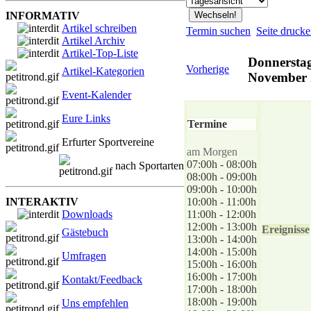
INFORMATIV
Artikel schreiben
Termin suchen
Seite druck
Artikel Archiv
Artikel-Top-Liste
Donnerstag
Vorherige
Artikel-Kategorien
November 
Event-Kalender
Eure Links
Termine
Erfurter Sportvereine
am Morgen
07:00h - 08:00h
nach Sportarten
08:00h - 09:00h
09:00h - 10:00h
INTERAKTIV
10:00h - 11:00h
Downloads
11:00h - 12:00h
12:00h - 13:00h
Ereignisse
Gästebuch
13:00h - 14:00h
14:00h - 15:00h
Umfragen
15:00h - 16:00h
16:00h - 17:00h
Kontakt/Feedback
17:00h - 18:00h
18:00h - 19:00h
Uns empfehlen