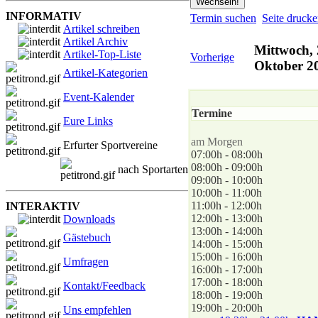
INFORMATIV
Termin suchen
Seite druck
Artikel schreiben
Artikel Archiv
Mittwoch, 
Artikel-Top-Liste
Vorherige
Oktober 2
Artikel-Kategorien
Event-Kalender
Termine
Eure Links
am Morgen
Erfurter Sportvereine
07:00h - 08:00h
08:00h - 09:00h
nach Sportarten
09:00h - 10:00h
10:00h - 11:00h
11:00h - 12:00h
INTERAKTIV
12:00h - 13:00h
Downloads
13:00h - 14:00h
Gästebuch
14:00h - 15:00h
15:00h - 16:00h
Umfragen
16:00h - 17:00h
17:00h - 18:00h
Kontakt/Feedback
18:00h - 19:00h
19:00h - 20:00h
Uns empfehlen