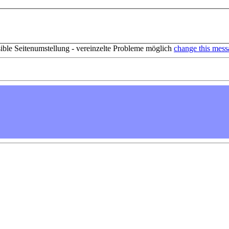
sible Seitenumstellung - vereinzelte Probleme möglich
change this mess