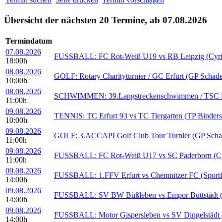
Übersicht der nächsten 20 Termine, ab 07.08.2026
Termindatum
07.08.2026
FUSSBALL: FC Rot-Weiß U19 vs RB Leipzig (Cyria
18:00h
08.08.2026
GOLF: Rotary Charityturnier / GC Erfurt (GP Schad
10:00h
08.08.2026
SCHWIMMEN: 39.Langstreckenschwimmen / TSC Erfu
11:00h
09.08.2026
TENNIS: TC Erfurt 93 vs TC Tiergarten (TP Binders
10:00h
09.08.2026
GOLF: 3.ACCAPI Golf Club Tour Turnier (GP Scha
11:00h
09.08.2026
FUSSBALL: FC Rot-Weiß U17 vs SC Paderborn (Cyr
11:00h
09.08.2026
FUSSBALL: 1.FFV Erfurt vs Chemnitzer FC (Sportf
14:00h
09.08.2026
FUSSBALL: SV BW Büßleben vs Empor Buttstädt (S
14:00h
09.08.2026
FUSSBALL: Motor Gispersleben vs SV Dingelstädt (S
14:00h