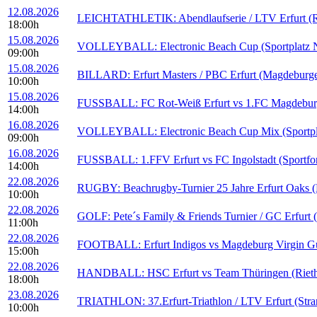
12.08.2026
LEICHTATHLETIK: Abendlaufserie / LTV Erfurt (Rei
18:00h
15.08.2026
VOLLEYBALL: Electronic Beach Cup (Sportplatz N
09:00h
15.08.2026
BILLARD: Erfurt Masters / PBC Erfurt (Magdeburge
10:00h
15.08.2026
FUSSBALL: FC Rot-Weiß Erfurt vs 1.FC Magdeburg I
14:00h
16.08.2026
VOLLEYBALL: Electronic Beach Cup Mix (Sportpla
09:00h
16.08.2026
FUSSBALL: 1.FFV Erfurt vs FC Ingolstadt (Sportfo
14:00h
22.08.2026
RUGBY: Beachrugby-Turnier 25 Jahre Erfurt Oaks (B
10:00h
22.08.2026
GOLF: Pete´s Family & Friends Turnier / GC Erfurt 
11:00h
22.08.2026
FOOTBALL: Erfurt Indigos vs Magdeburg Virgin Guar
15:00h
22.08.2026
HANDBALL: HSC Erfurt vs Team Thüringen (Rieths
18:00h
23.08.2026
TRIATHLON: 37.Erfurt-Triathlon / LTV Erfurt (Stra
10:00h