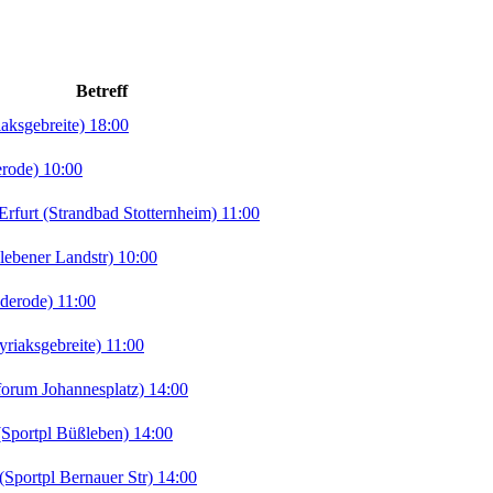
Betreff
ksgebreite) 18:00
erode) 10:00
rt (Strandbad Stotternheim) 11:00
lebener Landstr) 10:00
derode) 11:00
iaksgebreite) 11:00
orum Johannesplatz) 14:00
portpl Büßleben) 14:00
portpl Bernauer Str) 14:00