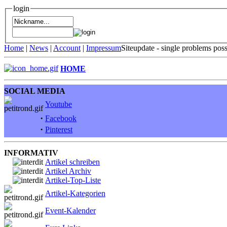
login
Home
|
News
|
Account
|
Impressum
Siteupdate - single problems pos
HOME
SOCIAL MEDIA
Youtube
·
Facebook
·
Pinterest
INFORMATIV
Artikel schreiben
Artikel Archiv
Artikel-Top-Liste
Artikel-Kategorien
Event-Kalender