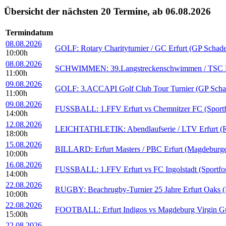
Übersicht der nächsten 20 Termine, ab 06.08.2026
Termindatum
08.08.2026
GOLF: Rotary Charityturnier / GC Erfurt (GP Schad
10:00h
08.08.2026
SCHWIMMEN: 39.Langstreckenschwimmen / TSC Erfu
11:00h
09.08.2026
GOLF: 3.ACCAPI Golf Club Tour Turnier (GP Scha
11:00h
09.08.2026
FUSSBALL: 1.FFV Erfurt vs Chemnitzer FC (Sportf
14:00h
12.08.2026
LEICHTATHLETIK: Abendlaufserie / LTV Erfurt (Rei
18:00h
15.08.2026
BILLARD: Erfurt Masters / PBC Erfurt (Magdeburge
10:00h
16.08.2026
FUSSBALL: 1.FFV Erfurt vs FC Ingolstadt (Sportfo
14:00h
22.08.2026
RUGBY: Beachrugby-Turnier 25 Jahre Erfurt Oaks (B
10:00h
22.08.2026
FOOTBALL: Erfurt Indigos vs Magdeburg Virgin Guar
15:00h
22.08.2026