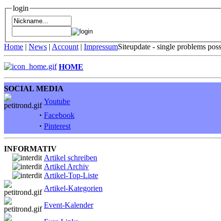
login
Home
|
News
|
Account
|
Impressum
Siteupdate - single problems pos
HOME
SOCIAL MEDIA
Youtube
·
Facebook
·
Pinterest
INFORMATIV
Artikel schreiben
Artikel Archiv
Artikel-Top-Liste
Artikel-Kategorien
Event-Kalender