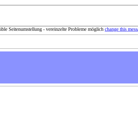
sible Seitenumstellung - vereinzelte Probleme möglich
change this mess