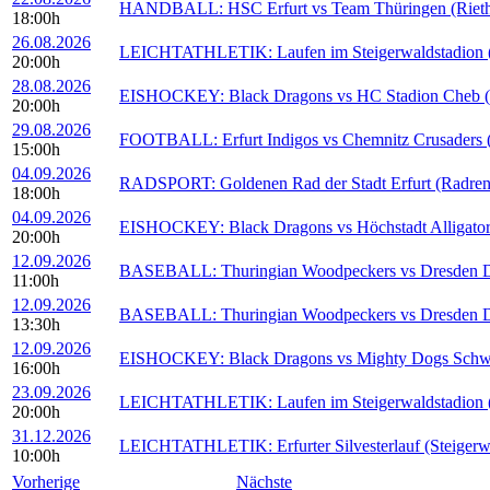
HANDBALL: HSC Erfurt vs Team Thüringen (Rieths
18:00h
26.08.2026
LEICHTATHLETIK: Laufen im Steigerwaldstadion (S
20:00h
28.08.2026
EISHOCKEY: Black Dragons vs HC Stadion Cheb (E
20:00h
29.08.2026
FOOTBALL: Erfurt Indigos vs Chemnitz Crusaders (S
15:00h
04.09.2026
RADSPORT: Goldenen Rad der Stadt Erfurt (Radren
18:00h
04.09.2026
EISHOCKEY: Black Dragons vs Höchstadt Alligators
20:00h
12.09.2026
BASEBALL: Thuringian Woodpeckers vs Dresden Du
11:00h
12.09.2026
BASEBALL: Thuringian Woodpeckers vs Dresden Du
13:30h
12.09.2026
EISHOCKEY: Black Dragons vs Mighty Dogs Schwein
16:00h
23.09.2026
LEICHTATHLETIK: Laufen im Steigerwaldstadion (S
20:00h
31.12.2026
LEICHTATHLETIK: Erfurter Silvesterlauf (Steigerwa
10:00h
Vorherige
Nächste