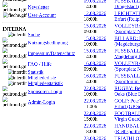
09.08.2026
FUSSBALL: 
14:00h
Dingelstädt 
Newsletter
12.08.2026
LEICHTATHL
User-Account
18:00h
Erfurt (Reitp
15.08.2026
VOLLEYBALL
INTERNA
09:00h
(Sportplatz 
Suche
15.08.2026
BILLARD: Er
Nutzungsbedingung
10:00h
(Magdeburge
15.08.2026
FUSSBALL: 
Impressum/Datenschutz
14:00h
Magdeburg II
16.08.2026
VOLLEYBALL
FAQ / Hilfe
09:00h
(Sportplatz 
Statistik
16.08.2026
FUSSBALL: 1
Mitgliederliste
14:00h
(Sportforum 
Mitgliederstatistik
22.08.2026
RUGBY: Beac
Sponsoren-Login
10:00h
Oaks (Blue B
22.08.2026
GOLF: Pete´
Admin-Login
11:00h
Erfurt (GP S
22.08.2026
FOOTBALL: 
15:00h
Virgin Guard
22.08.2026
HANDBALL: 
18:00h
(Riethsportha
23.08.2026
TRIATHLON: 