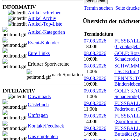
INFORMATIV
Termin suchen
Seite druck
Artikel schreiben
Artikel Archiv
Übersicht der nächste
Artikel-Top-Liste
Artikel-Kategorien
Termindatum
07.08.2026
FUSSBALL: 
Event-Kalender
18:00h
(Cyriaksgebr
Eure Links
08.08.2026
GOLF: Rotary
10:00h
Schaderode)
Erfurter Sportvereine
08.08.2026
SCHWIMMEN:
11:00h
TSC Erfurt (
nach Sportarten
09.08.2026
TENNIS: TC 
10:00h
Bindersleben
INTERAKTIV
09.08.2026
GOLF: 3.ACC
Downloads
11:00h
Schaderode)
09.08.2026
FUSSBALL: 
Gästebuch
11:00h
Paderborn (C
Umfragen
09.08.2026
FUSSBALL: 
14:00h
(Sportforum 
Kontakt/Feedback
09.08.2026
FUSSBALL:
14:00h
Buttstädt (S
Uns empfehlen