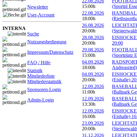
22.08.2026
FOOTBALL: E
15:00h
(Sportpl Ess
Newsletter
22.08.2026
HANDBALL: 
User-Account
18:00h
(Riethsportha
26.08.2026
LEICHTATHL
INTERNA
20:00h
(Steigerwald
Suche
28.08.2026
EISHOCKEY: 
Nutzungsbedingung
20:00h
20:00
29.08.2026
FOOTBALL: E
Impressum/Datenschutz
15:00h
(Sportplatz E
04.09.2026
RADSPORT: G
FAQ / Hilfe
18:00h
Andreasried)
Statistik
04.09.2026
EISHOCKEY: 
Mitgliederliste
20:00h
(Eishalle) 20
Mitgliederstatistik
12.09.2026
BASEBALL: 
Sponsoren-Login
11:00h
(Ballpark Ge
12.09.2026
BASEBALL: 
Admin-Login
13:30h
(Ballpark Ge
12.09.2026
EISHOCKEY:
16:00h
(Eishalle) 16
23.09.2026
LEICHTATHL
20:00h
(Steigerwald
31.12.2026
LEICHTATHLE