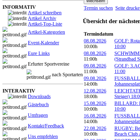
INFORMATIV
Termin suchen
Seite druck
Artikel schreiben
Artikel Archiv
Übersicht der nächste
Artikel-Top-Liste
Artikel-Kategorien
Termindatum
08.08.2026
GOLF: Rotary
Event-Kalender
10:00h
10:00
Eure Links
08.08.2026
SCHWIMMEN:
11:00h
(Strandbad S
Erfurter Sportvereine
09.08.2026
GOLF: 3.ACC
11:00h
11:00
nach Sportarten
09.08.2026
FUSSBALL: 1
14:00h
Johannesplat
INTERAKTIV
12.08.2026
LEICHTATHLE
Downloads
18:00h
Steiger) 18:
15.08.2026
BILLARD: Er
Gästebuch
10:00h
10:00
Umfragen
16.08.2026
FUSSBALL: 1
14:00h
Johannesplat
Kontakt/Feedback
22.08.2026
RUGBY: Beac
10:00h
Beach Club A
Uns empfehlen