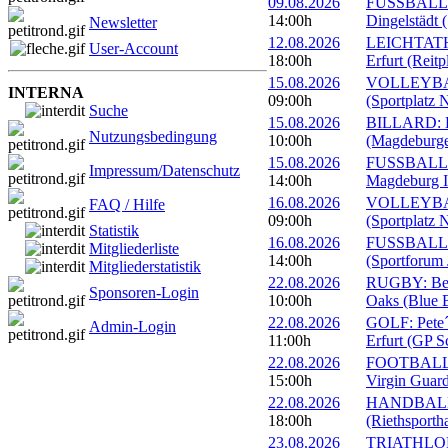
09.08.2026
FUSSBALL: 
14:00h
Dingelstädt 
Newsletter
12.08.2026
LEICHTATHL
User-Account
18:00h
Erfurt (Reitp
15.08.2026
VOLLEYBALL
INTERNA
09:00h
(Sportplatz 
Suche
15.08.2026
BILLARD: Er
Nutzungsbedingung
10:00h
(Magdeburge
15.08.2026
FUSSBALL: 
Impressum/Datenschutz
14:00h
Magdeburg II
16.08.2026
VOLLEYBALL
FAQ / Hilfe
09:00h
(Sportplatz 
Statistik
16.08.2026
FUSSBALL: 1
Mitgliederliste
14:00h
(Sportforum 
Mitgliederstatistik
22.08.2026
RUGBY: Beac
Sponsoren-Login
10:00h
Oaks (Blue B
22.08.2026
GOLF: Pete´
Admin-Login
11:00h
Erfurt (GP S
22.08.2026
FOOTBALL: 
15:00h
Virgin Guard
22.08.2026
HANDBALL: 
18:00h
(Riethsportha
23.08.2026
TRIATHLON: 