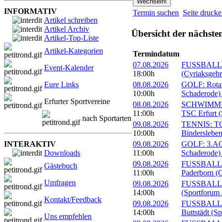
INFORMATIV
Termin suchen
Seite druck
Artikel schreiben
Artikel Archiv
Übersicht der nächste
Artikel-Top-Liste
Artikel-Kategorien
Termindatum
07.08.2026
FUSSBALL: 
Event-Kalender
18:00h
(Cyriaksgebr
Eure Links
08.08.2026
GOLF: Rotary
10:00h
Schaderode)
Erfurter Sportvereine
08.08.2026
SCHWIMMEN:
11:00h
TSC Erfurt (
nach Sportarten
09.08.2026
TENNIS: TC 
10:00h
Bindersleben
INTERAKTIV
09.08.2026
GOLF: 3.ACC
Downloads
11:00h
Schaderode)
09.08.2026
FUSSBALL: 
Gästebuch
11:00h
Paderborn (C
Umfragen
09.08.2026
FUSSBALL: 
14:00h
(Sportforum 
Kontakt/Feedback
09.08.2026
FUSSBALL:
14:00h
Buttstädt (S
Uns empfehlen