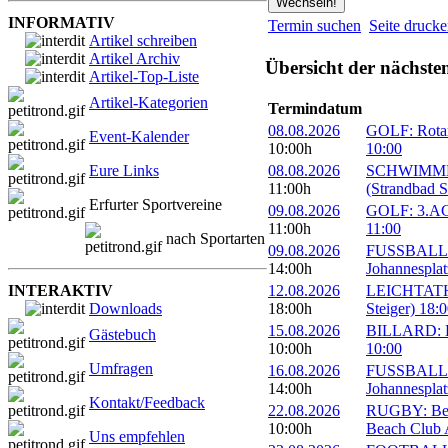
INFORMATIV
Termin suchen
Seite druck
Artikel schreiben
Artikel Archiv
Übersicht der nächste
Artikel-Top-Liste
Artikel-Kategorien
Termindatum
08.08.2026
GOLF: Rotary
Event-Kalender
10:00h
10:00
Eure Links
08.08.2026
SCHWIMMEN:
11:00h
(Strandbad S
Erfurter Sportvereine
09.08.2026
GOLF: 3.ACC
11:00h
11:00
nach Sportarten
09.08.2026
FUSSBALL: 1
14:00h
Johannesplat
INTERAKTIV
12.08.2026
LEICHTATHLE
Downloads
18:00h
Steiger) 18:
15.08.2026
BILLARD: Er
Gästebuch
10:00h
10:00
Umfragen
16.08.2026
FUSSBALL: 1
14:00h
Johannesplat
Kontakt/Feedback
22.08.2026
RUGBY: Beac
10:00h
Beach Club A
Uns empfehlen