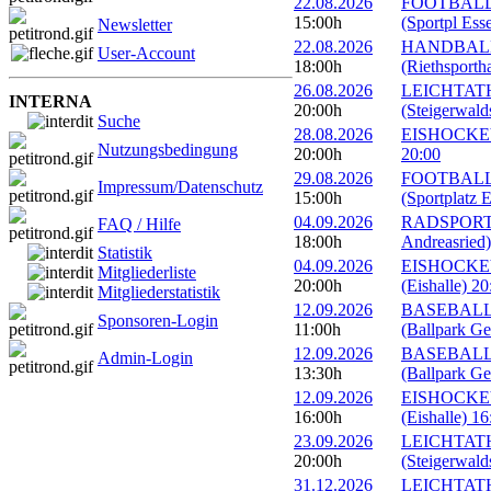
22.08.2026
FOOTBALL: E
15:00h
(Sportpl Ess
Newsletter
22.08.2026
HANDBALL: 
User-Account
18:00h
(Riethsportha
26.08.2026
LEICHTATHL
INTERNA
20:00h
(Steigerwald
Suche
28.08.2026
EISHOCKEY: 
Nutzungsbedingung
20:00h
20:00
29.08.2026
FOOTBALL: E
Impressum/Datenschutz
15:00h
(Sportplatz E
04.09.2026
RADSPORT: G
FAQ / Hilfe
18:00h
Andreasried)
Statistik
04.09.2026
EISHOCKEY: 
Mitgliederliste
20:00h
(Eishalle) 20
Mitgliederstatistik
12.09.2026
BASEBALL: 
Sponsoren-Login
11:00h
(Ballpark Ge
12.09.2026
BASEBALL: 
Admin-Login
13:30h
(Ballpark Ge
12.09.2026
EISHOCKEY:
16:00h
(Eishalle) 16
23.09.2026
LEICHTATHL
20:00h
(Steigerwald
31.12.2026
LEICHTATHLE