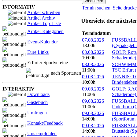
INFORMATIV
Termin suchen
Seite druck
Artikel schreiben
Artikel Archiv
Übersicht der nächste
Artikel-Top-Liste
Artikel-Kategorien
Termindatum
07.08.2026
FUSSBALL: 
Event-Kalender
18:00h
(Cyriaksgebr
Eure Links
08.08.2026
GOLF: Rotary
10:00h
Schaderode)
Erfurter Sportvereine
08.08.2026
SCHWIMMEN:
11:00h
TSC Erfurt (
nach Sportarten
09.08.2026
TENNIS: TC 
10:00h
Bindersleben
INTERAKTIV
09.08.2026
GOLF: 3.ACC
Downloads
11:00h
Schaderode)
09.08.2026
FUSSBALL: 
Gästebuch
11:00h
Paderborn (C
Umfragen
09.08.2026
FUSSBALL: 
14:00h
(Sportforum 
Kontakt/Feedback
09.08.2026
FUSSBALL:
14:00h
Buttstädt (S
Uns empfehlen