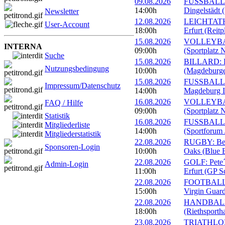
09.08.2026
FUSSBALL: 
14:00h
Dingelstädt 
Newsletter
12.08.2026
LEICHTATHL
User-Account
18:00h
Erfurt (Reitp
15.08.2026
VOLLEYBALL
INTERNA
09:00h
(Sportplatz 
Suche
15.08.2026
BILLARD: Er
Nutzungsbedingung
10:00h
(Magdeburge
15.08.2026
FUSSBALL: 
Impressum/Datenschutz
14:00h
Magdeburg II
16.08.2026
VOLLEYBALL
FAQ / Hilfe
09:00h
(Sportplatz 
Statistik
16.08.2026
FUSSBALL: 1
Mitgliederliste
14:00h
(Sportforum 
Mitgliederstatistik
22.08.2026
RUGBY: Beac
Sponsoren-Login
10:00h
Oaks (Blue B
22.08.2026
GOLF: Pete´
Admin-Login
11:00h
Erfurt (GP S
22.08.2026
FOOTBALL: 
15:00h
Virgin Guard
22.08.2026
HANDBALL: 
18:00h
(Riethsportha
23.08.2026
TRIATHLON: 