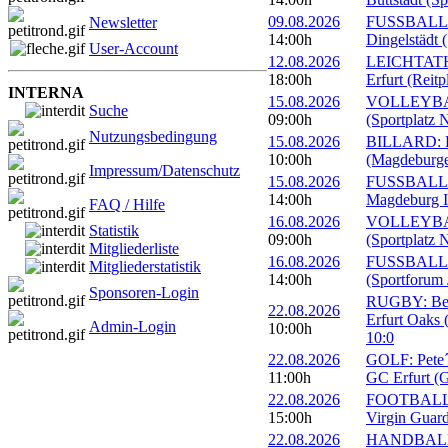
09.08.2026
FUSSBALL: 
Newsletter
14:00h
Dingelstädt 
User-Account
12.08.2026
LEICHTATHL
18:00h
Erfurt (Reitp
INTERNA
15.08.2026
VOLLEYBALL
Suche
09:00h
(Sportplatz 
Nutzungsbedingung
15.08.2026
BILLARD: Er
10:00h
(Magdeburge
Impressum/Datenschutz
15.08.2026
FUSSBALL: 
14:00h
Magdeburg II
FAQ / Hilfe
16.08.2026
VOLLEYBALL
Statistik
09:00h
(Sportplatz 
Mitgliederliste
16.08.2026
FUSSBALL: 1
Mitgliederstatistik
14:00h
(Sportforum 
Sponsoren-Login
RUGBY: Beac
22.08.2026
Erfurt Oaks 
Admin-Login
10:00h
10:0
22.08.2026
GOLF: Pete´s
11:00h
GC Erfurt (
22.08.2026
FOOTBALL: 
15:00h
Virgin Guard
22.08.2026
HANDBALL: 