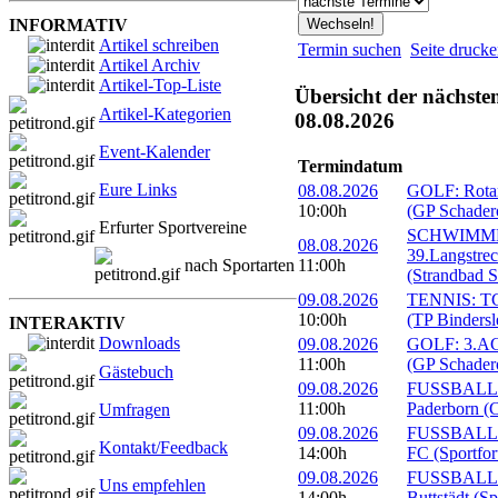
INFORMATIV
Artikel schreiben
Termin suchen
Seite druck
Artikel Archiv
Artikel-Top-Liste
Übersicht der nächste
Artikel-Kategorien
08.08.2026
Event-Kalender
Termindatum
Eure Links
08.08.2026
GOLF: Rotary
10:00h
(GP Schader
Erfurter Sportvereine
SCHWIMM
08.08.2026
39.Langstre
nach Sportarten
11:00h
(Strandbad S
09.08.2026
TENNIS: TC 
10:00h
(TP Bindersl
INTERAKTIV
Downloads
09.08.2026
GOLF: 3.ACC
11:00h
(GP Schader
Gästebuch
09.08.2026
FUSSBALL: 
11:00h
Paderborn (C
Umfragen
09.08.2026
FUSSBALL: 1
Kontakt/Feedback
14:00h
FC (Sportfor
09.08.2026
FUSSBALL:
Uns empfehlen
14:00h
Buttstädt (S