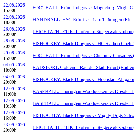
22.08.2026
FOOTBALL: Erfurt Indigos vs Magdeburg Virgin Guar
15:00h
22.08.2026
HANDBALL: HSC Erfurt vs Team Thüringen (Rieths
18:00h
26.08.2026
LEICHTATHLETIK: Laufen im Steigerwaldstadion (S
20:00h
28.08.2026
EISHOCKEY: Black Dragons vs HC Stadion Cheb (E
20:00h
29.08.2026
FOOTBALL: Erfurt Indigos vs Chemnitz Crusaders (S
15:00h
04.09.2026
RADSPORT: Goldenen Rad der Stadt Erfurt (Radren
18:00h
04.09.2026
EISHOCKEY: Black Dragons vs Höchstadt Alligators
20:00h
12.09.2026
BASEBALL: Thuringian Woodpeckers vs Dresden Du
11:00h
12.09.2026
BASEBALL: Thuringian Woodpeckers vs Dresden Du
13:30h
12.09.2026
EISHOCKEY: Black Dragons vs Mighty Dogs Schwein
16:00h
23.09.2026
LEICHTATHLETIK: Laufen im Steigerwaldstadion (S
20:00h