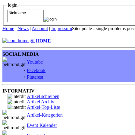
login
Home
|
News
|
Account
|
Impressum
Siteupdate - single problems pos
HOME
SOCIAL MEDIA
Youtube
·
Facebook
·
Pinterest
INFORMATIV
Artikel schreiben
Artikel Archiv
Artikel-Top-Liste
Artikel-Kategorien
Event-Kalender