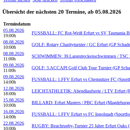
Übersicht der nächsten 20 Termine, ab 05.08.2026
Termindatum
05.08.2026
FUSSBALL: FC Rot-Weiß Erfurt vs SV Tasmania Berl
19:00h
08.08.2026
GOLF: Rotary Charityturnier / GC Erfurt (GP Schad
10:00h
08.08.2026
SCHWIMMEN: 39.Langstreckenschwimmen / TSC Erfu
11:00h
09.08.2026
GOLF: 3.ACCAPI Golf Club Tour Turnier (GP Scha
11:00h
09.08.2026
FUSSBALL: 1.FFV Erfurt vs Chemnitzer FC (Sportf
14:00h
12.08.2026
LEICHTATHLETIK: Abendlaufserie / LTV Erfurt (Rei
18:00h
15.08.2026
BILLARD: Erfurt Masters / PBC Erfurt (Magdeburge
10:00h
16.08.2026
FUSSBALL: 1.FFV Erfurt vs FC Ingolstadt (Sportfo
14:00h
22.08.2026
RUGBY: Beachrugby-Turnier 25 Jahre Erfurt Oaks (B
10:00h