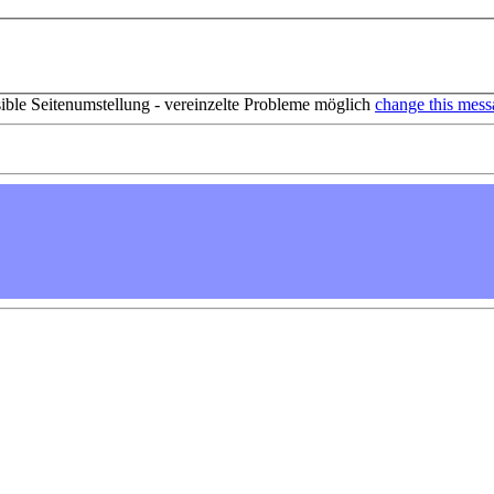
sible Seitenumstellung - vereinzelte Probleme möglich
change this mess