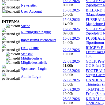
15.08.2026
VOLLEYBALL
09:00h
(Sportplatz 
Newsletter
15.08.2026
BILLARD: Er
User-Account
10:00h
(Magdeburge
15.08.2026
FUSSBALL: 
INTERNA
14:00h
Magdeburg II
Suche
16.08.2026
VOLLEYBALL
Nutzungsbedingung
09:00h
(Sportplatz 
16.08.2026
FUSSBALL: 1
Impressum/Datenschutz
14:00h
(Sportforum 
RUGBY: Beac
FAQ / Hilfe
22.08.2026
Erfurt Oaks 
Statistik
10:00h
10:0
Mitgliederliste
22.08.2026
GOLF: Pete´s
Mitgliederstatistik
11:00h
GC Erfurt (
Sponsoren-Login
22.08.2026
FOOTBALL: 
15:00h
Virgin Guard
Admin-Login
22.08.2026
HANDBALL: 
18:00h
Thüringen (R
23.08.2026
TRIATHLON: 
10:00h
Erfurt (Stra
26.08.2026
KINBALL: Eu
08:30h
Open 2026 (R