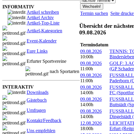
INFORMATIV
Artikel schreiben
Termin suchen
Seite druck
Artikel Archiv
Artikel-Top-Liste
Übersicht der nächste
Artikel-Kategorien
09.08.2026
Event-Kalender
Termindatum
Eure Links
09.08.2026
TENNIS: TC 
10:00h
Bindersleben
Erfurter Sportvereine
09.08.2026
GOLF: 3.ACC
11:00h
(GP Schader
nach Sportarten
09.08.2026
FUSSBALL: 
11:00h
Paderborn (C
INTERAKTIV
09.08.2026
FUSSBALL: 1
Downloads
14:00h
FC (Sportfor
09.08.2026
FUSSBALL:
Gästebuch
14:00h
Buttstädt (S
Umfragen
09.08.2026
FUSSBALL: 
14:00h
Dingelstädt 
Kontakt/Feedback
12.08.2026
LEICHTATHL
18:00h
Erfurt (Reitp
Uns empfehlen