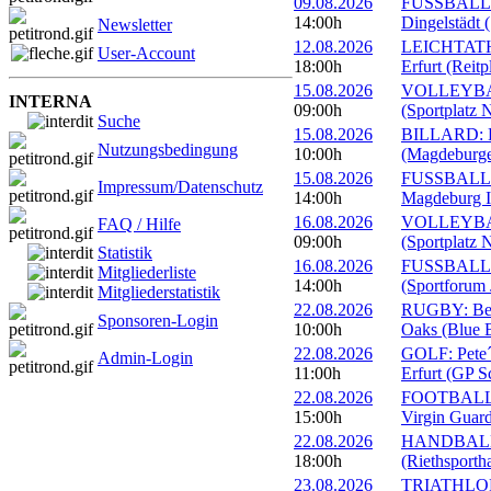
09.08.2026
FUSSBALL: 
14:00h
Dingelstädt 
Newsletter
12.08.2026
LEICHTATHL
User-Account
18:00h
Erfurt (Reitp
15.08.2026
VOLLEYBALL
INTERNA
09:00h
(Sportplatz 
Suche
15.08.2026
BILLARD: Er
Nutzungsbedingung
10:00h
(Magdeburge
15.08.2026
FUSSBALL: 
Impressum/Datenschutz
14:00h
Magdeburg II
16.08.2026
VOLLEYBALL
FAQ / Hilfe
09:00h
(Sportplatz 
Statistik
16.08.2026
FUSSBALL: 1
Mitgliederliste
14:00h
(Sportforum 
Mitgliederstatistik
22.08.2026
RUGBY: Beac
Sponsoren-Login
10:00h
Oaks (Blue B
22.08.2026
GOLF: Pete´
Admin-Login
11:00h
Erfurt (GP S
22.08.2026
FOOTBALL: 
15:00h
Virgin Guard
22.08.2026
HANDBALL: 
18:00h
(Riethsportha
23.08.2026
TRIATHLON: 