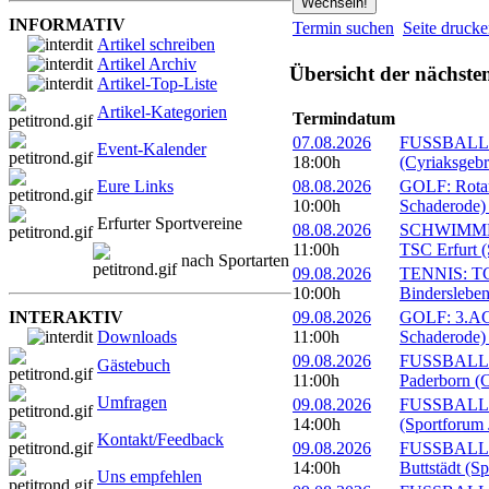
INFORMATIV
Termin suchen
Seite druck
Artikel schreiben
Artikel Archiv
Übersicht der nächste
Artikel-Top-Liste
Artikel-Kategorien
Termindatum
07.08.2026
FUSSBALL: 
Event-Kalender
18:00h
(Cyriaksgebr
Eure Links
08.08.2026
GOLF: Rotary
10:00h
Schaderode)
Erfurter Sportvereine
08.08.2026
SCHWIMMEN:
11:00h
TSC Erfurt (
nach Sportarten
09.08.2026
TENNIS: TC 
10:00h
Bindersleben
INTERAKTIV
09.08.2026
GOLF: 3.ACC
Downloads
11:00h
Schaderode)
09.08.2026
FUSSBALL: 
Gästebuch
11:00h
Paderborn (C
Umfragen
09.08.2026
FUSSBALL: 
14:00h
(Sportforum 
Kontakt/Feedback
09.08.2026
FUSSBALL:
14:00h
Buttstädt (S
Uns empfehlen