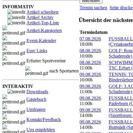
INFORMATIV
Termin suchen
Seite druck
Artikel schreiben
Artikel Archiv
Übersicht der nächste
Artikel-Top-Liste
Artikel-Kategorien
Termindatum
07.08.2026
FUSSBALL: 
Event-Kalender
18:00h
(Cyriaksgebr
Eure Links
08.08.2026
GOLF: Rotary
10:00h
Schaderode)
Erfurter Sportvereine
08.08.2026
SCHWIMMEN:
11:00h
TSC Erfurt (
nach Sportarten
09.08.2026
TENNIS: TC 
10:00h
Bindersleben
INTERAKTIV
09.08.2026
GOLF: 3.ACC
Downloads
11:00h
Schaderode)
09.08.2026
FUSSBALL: 
Gästebuch
11:00h
Paderborn (C
Umfragen
09.08.2026
FUSSBALL: 
14:00h
(Sportforum 
Kontakt/Feedback
09.08.2026
FUSSBALL:
14:00h
Buttstädt (S
Uns empfehlen