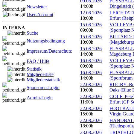
09.08.2026
FUSSBALL: 
14:00h
Dingelstädt 
Newsletter
12.08.2026
LEICHTATHL
User-Account
18:00h
Erfurt (Reitp
15.08.2026
VOLLEYBALL
INTERNA
09:00h
(Sportplatz 
Suche
15.08.2026
BILLARD: Er
Nutzungsbedingung
10:00h
(Magdeburge
15.08.2026
FUSSBALL: 
Impressum/Datenschutz
14:00h
Magdeburg II
16.08.2026
VOLLEYBALL
FAQ / Hilfe
09:00h
(Sportplatz 
Statistik
16.08.2026
FUSSBALL: 1
Mitgliederliste
14:00h
(Sportforum 
Mitgliederstatistik
22.08.2026
RUGBY: Beac
Sponsoren-Login
10:00h
Oaks (Blue B
22.08.2026
GOLF: Pete´
Admin-Login
11:00h
Erfurt (GP S
22.08.2026
FOOTBALL: 
15:00h
Virgin Guard
22.08.2026
HANDBALL: 
18:00h
(Riethsportha
23.08.2026
TRIATHLON: 