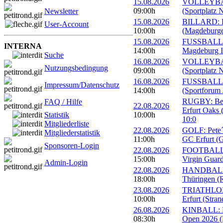
15.08.2026
VOLLEYBALL
09:00h
(Sportplatz 
Newsletter
15.08.2026
BILLARD: Er
User-Account
10:00h
(Magdeburge
15.08.2026
FUSSBALL: 
INTERNA
14:00h
Magdeburg II
Suche
16.08.2026
VOLLEYBALL
Nutzungsbedingung
09:00h
(Sportplatz 
16.08.2026
FUSSBALL: 1
Impressum/Datenschutz
14:00h
(Sportforum 
RUGBY: Beac
FAQ / Hilfe
22.08.2026
Erfurt Oaks 
Statistik
10:00h
10:0
Mitgliederliste
22.08.2026
GOLF: Pete´s
Mitgliederstatistik
11:00h
GC Erfurt (
Sponsoren-Login
22.08.2026
FOOTBALL: 
15:00h
Virgin Guard
Admin-Login
22.08.2026
HANDBALL: 
18:00h
Thüringen (R
23.08.2026
TRIATHLON: 
10:00h
Erfurt (Stra
26.08.2026
KINBALL: Eu
08:30h
Open 2026 (R