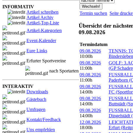
INFORMATIV
Artikel schreiben
Termin suchen
Seite druck
Artikel Archiv
Artikel-Top-Liste
Übersicht der nächste
Artikel-Kategorien
09.08.2026
Event-Kalender
Termindatum
Eure Links
09.08.2026
TENNIS: TC 
10:00h
Bindersleben
Erfurter Sportvereine
09.08.2026
GOLF: 3.ACC
11:00h
(GP Schader
nach Sportarten
09.08.2026
FUSSBALL: 
11:00h
Paderborn (C
INTERAKTIV
09.08.2026
FUSSBALL: 1
Downloads
14:00h
FC (Sportfor
09.08.2026
FUSSBALL:
Gästebuch
14:00h
Buttstädt (S
Umfragen
09.08.2026
FUSSBALL: 
14:00h
Dingelstädt 
Kontakt/Feedback
12.08.2026
LEICHTATHL
18:00h
Erfurt (Reitp
Uns empfehlen