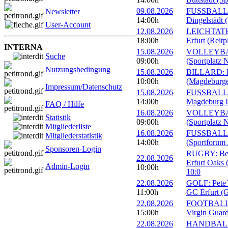
09.08.2026
FUSSBALL: 
Newsletter
14:00h
Dingelstädt 
User-Account
12.08.2026
LEICHTATHL
18:00h
Erfurt (Reitp
INTERNA
15.08.2026
VOLLEYBALL
Suche
09:00h
(Sportplatz 
Nutzungsbedingung
15.08.2026
BILLARD: Er
10:00h
(Magdeburge
Impressum/Datenschutz
15.08.2026
FUSSBALL: 
14:00h
Magdeburg II
FAQ / Hilfe
16.08.2026
VOLLEYBALL
Statistik
09:00h
(Sportplatz 
Mitgliederliste
16.08.2026
FUSSBALL: 1
Mitgliederstatistik
14:00h
(Sportforum 
Sponsoren-Login
RUGBY: Beac
22.08.2026
Erfurt Oaks 
Admin-Login
10:00h
10:0
22.08.2026
GOLF: Pete´s
11:00h
GC Erfurt (
22.08.2026
FOOTBALL: 
15:00h
Virgin Guard
22.08.2026
HANDBALL: 