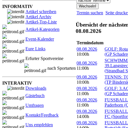
INFORMATIV
Artikel schreiben
Termin suchen
Seite druck
Artikel Archiv
Artikel-Top-Liste
Übersicht der nächste
Artikel-Kategorien
08.08.2026
Event-Kalender
Termindatum
Eure Links
08.08.2026
GOLF: Rotary
10:00h
(GP Schader
Erfurter Sportvereine
SCHWIMM
08.08.2026
39.Langstre
nach Sportarten
11:00h
(Strandbad S
09.08.2026
TENNIS: TC 
10:00h
(TP Bindersl
INTERAKTIV
Downloads
09.08.2026
GOLF: 3.ACC
11:00h
(GP Schader
Gästebuch
09.08.2026
FUSSBALL: 
11:00h
Paderborn (C
Umfragen
09.08.2026
FUSSBALL: 1
Kontakt/Feedback
14:00h
FC (Sportfor
09.08.2026
FUSSBALL:
Uns empfehlen
14:00h
Buttstädt (S