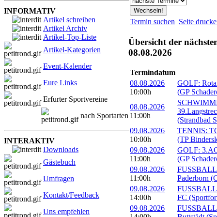
INFORMATIV
Artikel schreiben
Termin suchen
Seite druck
Artikel Archiv
Artikel-Top-Liste
Übersicht der nächste
Artikel-Kategorien
08.08.2026
Event-Kalender
Termindatum
Eure Links
08.08.2026
GOLF: Rotary
10:00h
(GP Schader
Erfurter Sportvereine
SCHWIMM
08.08.2026
39.Langstre
nach Sportarten
11:00h
(Strandbad S
09.08.2026
TENNIS: TC 
10:00h
(TP Bindersl
INTERAKTIV
Downloads
09.08.2026
GOLF: 3.ACC
11:00h
(GP Schader
Gästebuch
09.08.2026
FUSSBALL: 
11:00h
Paderborn (C
Umfragen
09.08.2026
FUSSBALL: 1
Kontakt/Feedback
14:00h
FC (Sportfor
09.08.2026
FUSSBALL:
Uns empfehlen
14:00h
Buttstädt (S