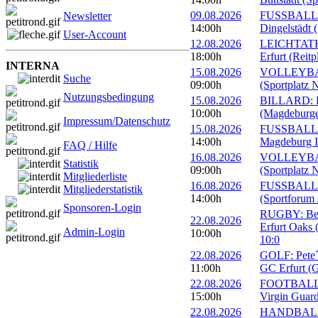
09.08.2026
FUSSBALL: 
Newsletter
14:00h
Dingelstädt 
User-Account
12.08.2026
LEICHTATHL
18:00h
Erfurt (Reitp
INTERNA
15.08.2026
VOLLEYBALL
Suche
09:00h
(Sportplatz 
Nutzungsbedingung
15.08.2026
BILLARD: Er
10:00h
(Magdeburge
Impressum/Datenschutz
15.08.2026
FUSSBALL: 
14:00h
Magdeburg II
FAQ / Hilfe
16.08.2026
VOLLEYBALL
Statistik
09:00h
(Sportplatz 
Mitgliederliste
16.08.2026
FUSSBALL: 1
Mitgliederstatistik
14:00h
(Sportforum 
Sponsoren-Login
RUGBY: Beac
22.08.2026
Erfurt Oaks 
Admin-Login
10:00h
10:0
22.08.2026
GOLF: Pete´s
11:00h
GC Erfurt (
22.08.2026
FOOTBALL: 
15:00h
Virgin Guard
22.08.2026
HANDBALL: 