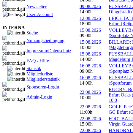
09.08.2026
FUSSBALL: 
Newsletter
14:00h
Dingelstädt 
User-Account
12.08.2026
LEICHTATHL
18:00h
Erfurt (Reitp
INTERNA
15.08.2026
VOLLEYBALL
Suche
09:00h
(Sportplatz 
Nutzungsbedingung
15.08.2026
BILLARD: Er
10:00h
(Magdeburge
Impressum/Datenschutz
15.08.2026
FUSSBALL: 
14:00h
Magdeburg II
FAQ / Hilfe
16.08.2026
VOLLEYBALL
Statistik
09:00h
(Sportplatz 
Mitgliederliste
16.08.2026
FUSSBALL: 1
Mitgliederstatistik
14:00h
(Sportforum 
Sponsoren-Login
RUGBY: Beac
22.08.2026
Erfurt Oaks 
Admin-Login
10:00h
10:0
22.08.2026
GOLF: Pete´s
11:00h
GC Erfurt (
22.08.2026
FOOTBALL: 
15:00h
Virgin Guard
22.08.2026
HANDBALL: 