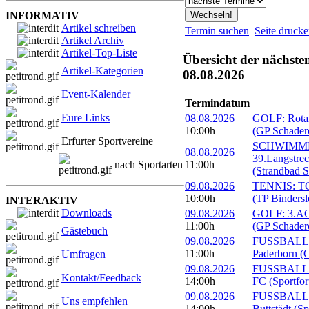
INFORMATIV
Artikel schreiben
Termin suchen
Seite druck
Artikel Archiv
Artikel-Top-Liste
Übersicht der nächste
Artikel-Kategorien
08.08.2026
Event-Kalender
Termindatum
Eure Links
08.08.2026
GOLF: Rotary
10:00h
(GP Schader
Erfurter Sportvereine
SCHWIMM
08.08.2026
39.Langstre
nach Sportarten
11:00h
(Strandbad S
09.08.2026
TENNIS: TC 
10:00h
(TP Bindersl
INTERAKTIV
Downloads
09.08.2026
GOLF: 3.ACC
11:00h
(GP Schader
Gästebuch
09.08.2026
FUSSBALL: 
11:00h
Paderborn (C
Umfragen
09.08.2026
FUSSBALL: 1
Kontakt/Feedback
14:00h
FC (Sportfor
09.08.2026
FUSSBALL:
Uns empfehlen
14:00h
Buttstädt (S